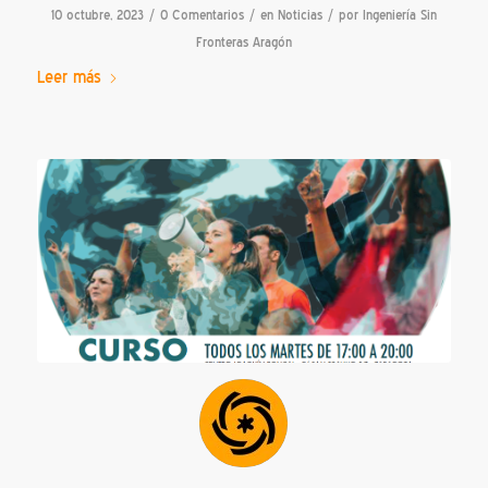
/
/
/
10 octubre, 2023
0 Comentarios
en
Noticias
por
Ingeniería Sin
Fronteras Aragón
Leer más