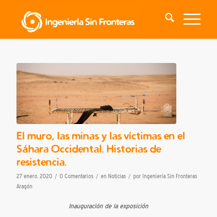
El muro, las minas y las víctimas en el
Sáhara Occidental. Historias de
resistencia.
/
/
/
27 enero, 2020
0 Comentarios
en
Noticias
por
Ingeniería Sin Fronteras
Aragón
Inauguración de la exposición