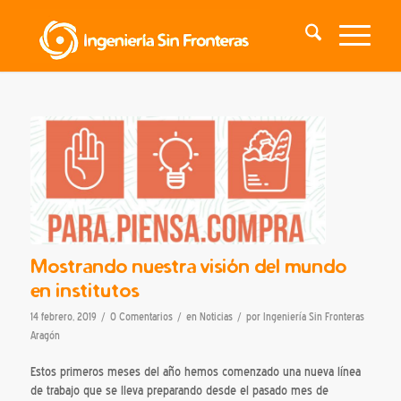
Mostrando nuestra visión del mundo
en institutos
/
/
/
14 febrero, 2019
0 Comentarios
en
Noticias
por
Ingeniería Sin Fronteras
Aragón
Estos primeros meses del año hemos comenzado una nueva línea
de trabajo que se lleva preparando desde el pasado mes de