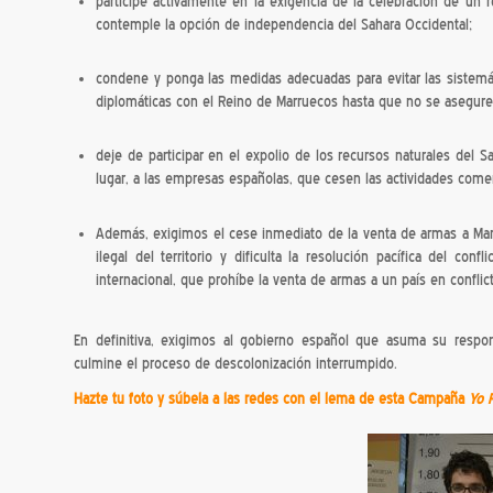
participe activamente en la exigencia de la celebración de un r
contemple la opción de independencia del Sahara Occidental;
condene y ponga las medidas adecuadas para evitar las sistemá
diplomáticas con el Reino de Marruecos hasta que no se asegur
deje de participar en el expolio de los recursos naturales del 
lugar, a las empresas españolas, que cesen las actividades comer
Además, exigimos el cese inmediato de la venta de armas a Marr
ilegal del territorio y dificulta la resolución pacífica del con
internacional, que prohíbe la venta de armas a un país en conflic
En definitiva, exigimos al gobierno español que asuma su respons
culmine el proceso de descolonización interrumpido.
Hazte tu foto y súbela a las redes con el lema de esta Campaña
Yo 