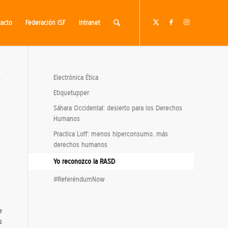
acto
Federación ISF
Intranet
Electrónica Ética
Etiquetupper
Sáhara Occidental: desierto para los Derechos
Humanos
Practica Loff: menos hiperconsumo, más
derechos humanos
Yo reconozco la RASD
#ReferéndumNow
e
s