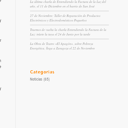
e
La última charla de Entendiendo la Factura de la Luz del
año, el 11 de Diciembre en el barrio de San José
27 de Noviembre: Taller de Reparación de Productos
Electrónicos y Electrodomésticos Pequeños
y
Traemos de vuelta la charla Entendiendo la Factura de la
Luz: tráete la tuya el 24 de Junio por la tarde
r
La Obra de Teatro «El Apagón», sobre Pobreza
Energética, llega a Zaragoza el 22 de Noviembre
n
e
Categorías
Noticias
(65)
y