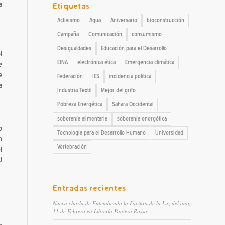
a
Etiquetas
Activismo
Agua
Aniversario
bioconstrucción
Campaña
Comunicación
consumismo
Desigualdades
Educación para el Desarrollo
l
EINA
electrónica ética
Emergencia climática
e
e
Federación
IES
incidencia política
a
Industria Textil
Mejor del grifo
Pobreza Energética
Sahara Occidental
soberanía alimentaria
soberanía energética
o
Tecnología para el Desarrollo Humano
Universidad
n
Vertebración
l
U
Entradas recientes
Nueva charla de Entendiendo la Factura de la Luz del año,
11 de Febrero en Librería Pantera Rossa