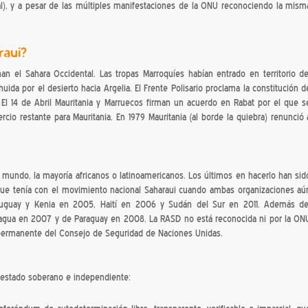
l), y a pesar de las múltiples manifestaciones de la ONU reconociendo la mism
raui?
n el Sahara Occidental. Las tropas Marroquíes habían entrado en territorio de
uida por el desierto hacia Argelia. El Frente Polisario proclama la constitución d
El 14 de Abril Mauritania y Marruecos firman un acuerdo en Rabat por el que s
ercio restante para Mauritania. En 1979 Mauritania (al borde la quiebra) renunció 
 mundo, la mayoría africanos o latinoamericanos. Los últimos en hacerlo han sid
ue tenía con el movimiento nacional Saharaui cuando ambas organizaciones aú
Uruguay y Kenia en 2005, Haití en 2006 y Sudán del Sur en 2011. Además de
aragua en 2007 y de Paraguay en 2008. La RASD no está reconocida ni por la ON
 permanente del Consejo de Seguridad de Naciones Unidas.
 estado soberano e independiente: