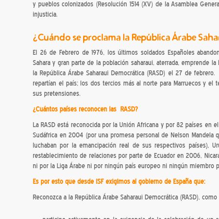
y pueblos colonizados (Resolución 1514 (XV) de la Asamblea Genera
injusticia.
¿Cuándo se proclama la República Árabe Saha
El 26 de Febrero de 1976, los últimos soldados Españoles abandona
Sahara y gran parte de la población saharaui, aterrada, emprende la h
la República Árabe Saharaui Democrática (RASD) el 27 de febrero. 
repartían el país; los dos tercios más al norte para Marruecos y el t
sus pretensiones.
¿Cuántos países reconocen las RASD?
La RASD está reconocida por la Unión Africana y por 82 países en el
Sudáfrica en 2004 (por una promesa personal de Nelson Mandela q
luchaban por la emancipación real de sus respectivos países), 
restablecimiento de relaciones por parte de Ecuador en 2006, Nic
ni por la Liga Árabe ni por ningún país europeo ni ningún miembro
Es por esto que desde ISF exigimos al gobierno de España que:
Reconozca a la República Árabe Saharaui Democrática (RASD), como