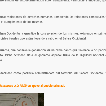
eferéndum de autodeterminación libre, transparente, verificable e imparcial, qu
ticas violaciones de derechos humanos, rompiendo las relaciones comerciales 
e el cumplimiento de los mismos;
Sahara Occidental y garantice la conservación de los mismos, exigiendo en prime
ciales ilegales que están llevando a cabo en el Sahara Occidental.
uecos, que conlleva la generación de un clima bélico que favorece la ocupació
flicto. Dicha actividad sitúa al gobierno español fuera de la legalidad nacional 
to.
abilidad como potencia administradora del territorio del Sahara Occidental, 
Reconozco a la RASD
en apoyo al pueblo saharaui.