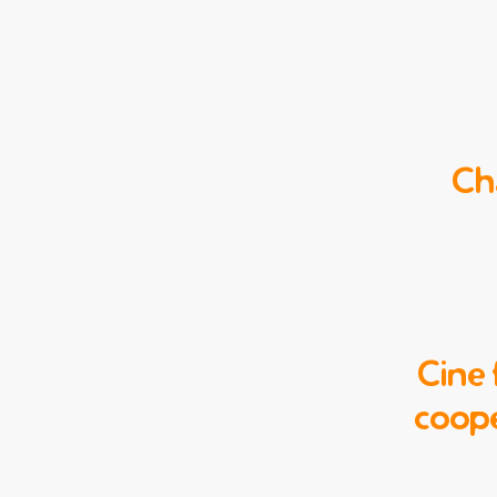
Cha
Cine 
coope