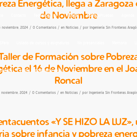
eza Energética, llega a Zaragoza 
de Noviembre
ia
Contacto
Federación ISF
Intranet
NoticiasPruebas
Agenda
/
/
/
5 noviembre, 2024
0 Comentarios
en
Noticias
por
Ingeniería Sin Fronteras Aragó
ISFera
Listado de cursos y asignaturas
No presenciales
Memoria
L
Taller de Formación sobre Pobrez
ética el 16 de Noviembre en el J
ntariado
Hazte Simpatizante de ISF
Roncal
/
/
/
1 noviembre, 2024
0 Comentarios
en
Noticias
por
Ingeniería Sin Fronteras Aragó
ntacuentos «Y SE HIZO LA LUZ»,
ria sobre infancia y pobreza energ