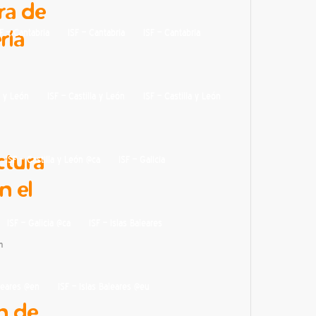
ra de
ría
F – Cantabria
ISF – Cantabria
ISF – Cantabria
a y León
ISF – Castilla y León
ISF – Castilla y León
ctura
ISF – Castilla y León @ca
ISF – Galicia
n el
ISF – Galicia @ca
ISF – Islas Baleares
n
aleares @en
ISF – Islas Baleares @eu
n de