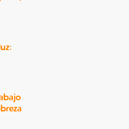
luz:
rabajo
obreza