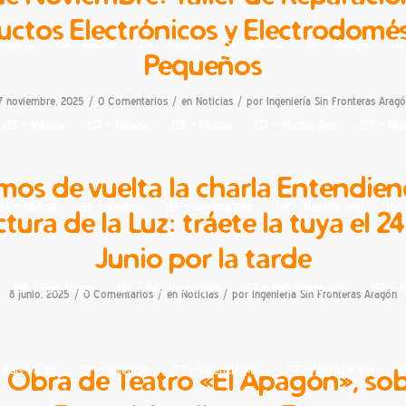
uctos Electrónicos y Electrodomés
 Madrid
ISF – Madrid
ISF – Madrid
ISF – Madrid
ISF – Málaga
IS
Pequeños
/
/
/
7 noviembre, 2025
0 Comentarios
en
Noticias
por
Ingeniería Sin Fronteras Arag
ISF – Málaga
ISF – Málaga
ISF – Murcia
ISF – Murcia @en
ISF – Mu
mos de vuelta la charla Entendien
ISF – Murcia
ISF – Navarra
ISF – Navarra @en
ISF – Navarra @eu
ISF
tura de la Luz: tráete la tuya el 2
Junio por la tarde
ISF – País Vasco
ISF – País Vasco @en
ISF – País Vasco @eu
ISF – 
/
/
/
8 junio, 2025
0 Comentarios
en
Noticias
por
Ingeniería Sin Fronteras Aragón
 Obra de Teatro «El Apagón», so
– País Vasco
ISF – Valencia
ISF – Valencia @en
ISF – Valencia @eu