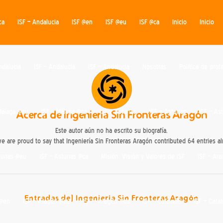
ca
ISF – Andalucia
ISF @en
ISF @eu
ISF @ca
Inicio
Inicio
ndalucia
ISF – Andalucia
ISF – Andalucia
Nosotras
Política de pro
Málaga @eu
Acerca de
ISF – Málaga @ca
Ingeniería Sin Fronteras Aragón
ISF – Asturias
ISF – Asturias
ISF – Ast
Este autor aún no ha escrito su biografía.
e are proud to say that
Ingeniería Sin Fronteras Aragón
contributed 64 entries al
turias @eu
ISF – Asturias @ca
Misión, Visión y Valores de ISF
ISF – Ar
Entradas de] Ingeniería Sin Fronteras Aragón
 @en
ISF – Aragón @eu
ISF – Aragón @ca
ISF – Cataluña
ISF – Cata