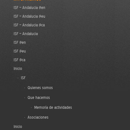
ISF – Andalucia @en
ISF – Andalucia @eu
ISF – Andalucia @ca
ISF – Andalucia
ISF @en
ISF @eu
ISF @ca
Inicio
ISF
Quienes somos
Que hacemos
Memoría de actividades
Asociaciones
Inicio