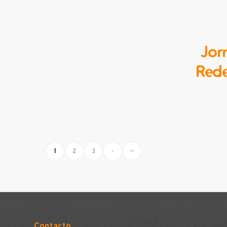
Jor
Rede
1
2
3
›
»
Contacto