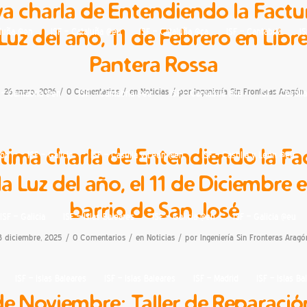
a charla de Entendiendo la Factu
 Luz del año, 11 de Febrero en Libre
aluña @en
ISF – Cataluña @eu
ISF – Cataluña @ca
ISF – Cantabria
IS
Pantera Rossa
/
/
/
26 enero, 2026
0 Comentarios
en
Noticias
por
Ingeniería Sin Fronteras Aragón
 – Cantabria @en
ISF – Cantabria @eu
ISF – Cantabria @ca
ISF – Castill
ltima charla de Entendiendo la Fa
eón
ISF – Galicia
ISF – Castilla y León @en
ISF – Castilla y León @eu
la Luz del año, el 11 de Diciembre e
barrio de San José
ISF – Galicia
ISF – Islas Baleares
ISF – Galicia @en
ISF – Galicia @eu
/
/
/
3 diciembre, 2025
0 Comentarios
en
Noticias
por
Ingeniería Sin Fronteras Aragó
ISF – Islas Baleares
ISF – Islas Baleares
ISF – Madrid
ISF – Islas B
de Noviembre: Taller de Reparació