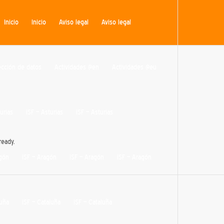
Inicio
Inicio
Aviso legal
Aviso legal
tección de datos
Actividades @en
Actividades @eu
urias
ISF – Asturias
ISF – Asturias
ready.
agón
ISF – Aragón
ISF – Aragón
ISF – Aragón
luña
ISF – Cataluña
ISF – Cataluña