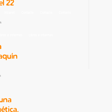
el 22
Intranet
Contacto
Contacto
Contacto
n
ibros e Informes
Libros e Informes
a
oaquín
n
 una
ética,