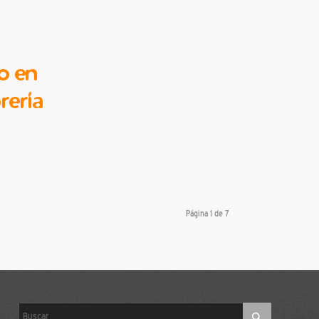
o en
rería
Página 1 de 7