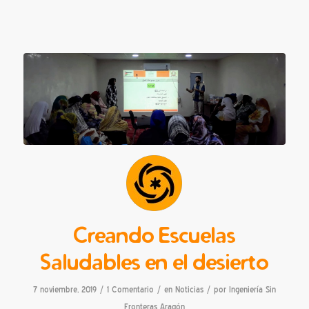
Creando Escuelas
Saludables en el desierto
/
/
/
7 noviembre, 2019
1 Comentario
en
Noticias
por
Ingeniería Sin
Fronteras Aragón