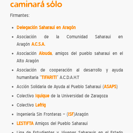
caminará sólo
Firmantes:
Delegación Saharaui en Aragón
Asociación de la Comunidad Saharaui en
Aragón
A.C.S.A.
Asociación
Alouda
,
amigos del pueblo saharaui en el
Alto Aragón
Asociación de cooperación al desarrollo y ayuda
humanitaria “
TIFARITI
” A.C.D.A.H.T
Acción Solidaria de Ayuda al Pueblo Saharaui (
ASAPS
)
Colectivo
Iquique
de la Universidad de Zaragoza
Colectivo
Lefrig
Ingeniería Sin Fronteras – (
ISF
)Aragón
LESTIFTA
Amigos del Pueblo Saharaui
Liga de Estudiantes y Jóvenes Saharauis en el Estado