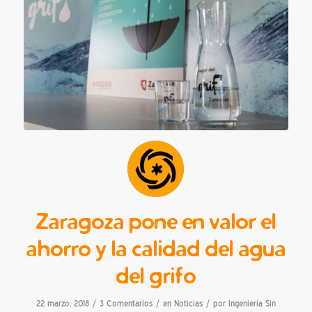
Zaragoza pone en valor el
ahorro y la calidad del agua
del grifo
/
/
/
22 marzo, 2018
3 Comentarios
en
Noticias
por
Ingeniería Sin