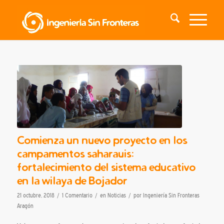
Comienza un nuevo proyecto en los
campamentos saharauis:
fortalecimiento del sistema educativo
en la wilaya de Bojador
/
/
/
21 octubre, 2018
1 Comentario
en
Noticias
por
Ingeniería Sin Fronteras
Aragón