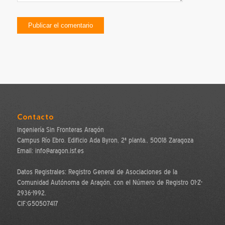
Contacto
Ingeniería Sin Fronteras Aragón
Campus Río Ebro. Edificio Ada Byron, 2ª planta., 50018 Zaragoza
Email: info@aragon.isf.es
Datos Registrales: Registro General de Asociaciones de la
Comunidad Autónoma de Aragón, con el Número de Registro 01-Z-
2936-1992.
CIF:G50507417