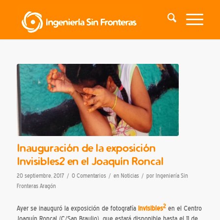
Inauguración de la exposición
Invisibles2 en el Joaquín Roncal
/
/
/
20 septiembre, 2017
0 Comentarios
en
Noticias
por
Ingeniería Sin
Fronteras Aragón
2
Ayer se inauguró la exposición de fotografía
Invisibles
en el Centro
Joaquín Roncal (C/San Braulio), que estará disponible hasta el 11 de